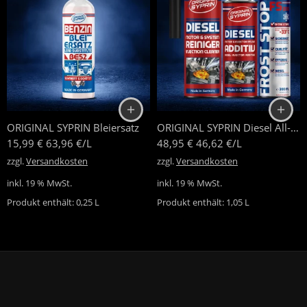
ORIGINAL SYPRIN Bleiersatz
ORIGINAL SYPRIN Diesel All-Year Set – Reiniger Additiv und Froststop
15,99
€
63,96
€
/
L
48,95
€
46,62
€
/
L
zzgl.
Versandkosten
zzgl.
Versandkosten
inkl. 19 % MwSt.
inkl. 19 % MwSt.
Produkt enthält: 0,25
L
Produkt enthält: 1,05
L