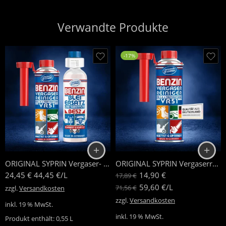
Verwandte Produkte
-17%
ORIGINAL SYPRIN Vergaser- / Bleiersatz Set
ORIGINAL SYPRIN Vergaserreiniger
24,45
€
44,45
€
/
L
14,90
€
17,89
€
59,60
€
/
L
71,56
€
zzgl.
Versandkosten
zzgl.
Versandkosten
inkl. 19 % MwSt.
inkl. 19 % MwSt.
Produkt enthält: 0,55
L