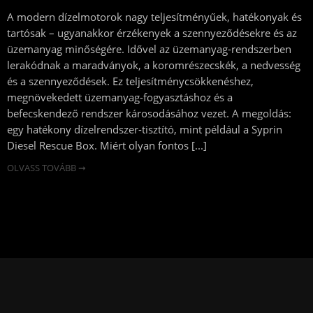
A modern dízelmotorok nagy teljesítményűek, hatékonyak és
tartósak – ugyanakkor érzékenyek a szennyeződésekre és az
üzemanyag minőségére. Idővel az üzemanyag-rendszerben
lerakódnak a maradványok, a koromrészecskék, a nedvesség
és a szennyeződések. Ez teljesítménycsökkenéshez,
megnövekedett üzemanyag-fogyasztáshoz és a
befecskendező rendszer károsodásához vezet. A megoldás:
egy hatékony dízelrendszer-tisztító, mint például a Syprin
Diesel Rescue Box. Miért olyan fontos [...]
OLVASS TOVÁBB ➞