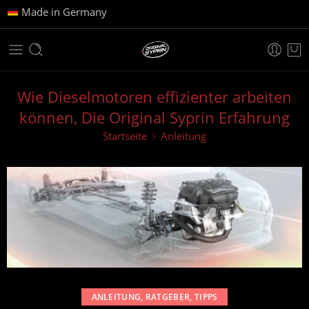
Made in Germany
Wie Dieselmotoren effizienter arbeiten
können, Die Original Syprin Erfahrung
Startseite
Anleitung
ANLEITUNG
,
RATGEBER
,
TIPPS