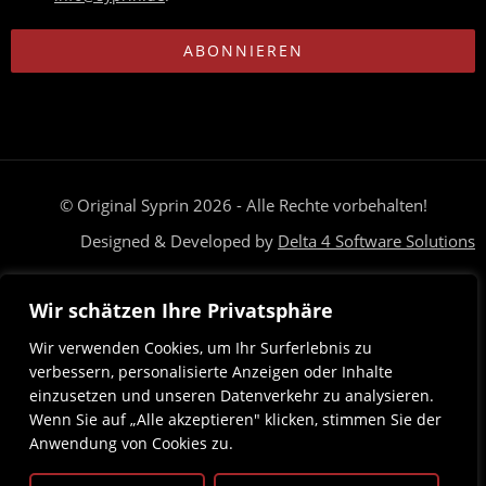
ABONNIEREN
© Original Syprin 2026 - Alle Rechte vorbehalten!
Designed & Developed by
Delta 4 Software Solutions
Brauchst du Hilfe? Unser Team ist nur eine Nachricht entfernt
Wir schätzen Ihre Privatsphäre
Deutsch
Magyar
(
Ungarisch
)
Wir verwenden Cookies, um Ihr Surferlebnis zu
verbessern, personalisierte Anzeigen oder Inhalte
einzusetzen und unseren Datenverkehr zu analysieren.
Wenn Sie auf „Alle akzeptieren" klicken, stimmen Sie der
Anwendung von Cookies zu.