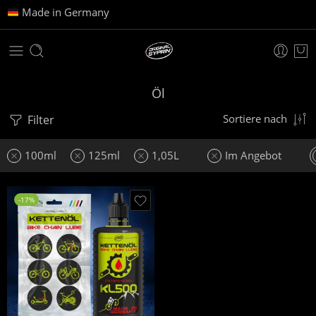
Made in Germany
Öl
Filter
Sortiere nach
100ml
125ml
1,05L
Im Angebot
-17%