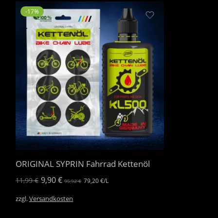
-17%
ORIGINAL SYPRIN Fahrrad Kettenöl
9,90
€
11,99
€
79,20
€
/
L
95,92
€
zzgl.
Versandkosten