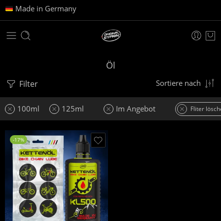
Made in Germany
Öl
Filter
Sortiere nach
100ml
125ml
Im Angebot
Fliter lösc
-17%