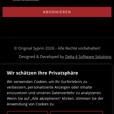
ABONNIEREN
© Original Syprin 2026 - Alle Rechte vorbehalten!
Designed & Developed by
Delta 4 Software Solutions
Brauchst du Hilfe? Unser Team ist nur eine Nachricht entfernt
Wir schätzen Ihre Privatsphäre
Deutsch
Magyar
(
Ungarisch
)
Wir verwenden Cookies, um Ihr Surferlebnis zu
verbessern, personalisierte Anzeigen oder Inhalte
einzusetzen und unseren Datenverkehr zu analysieren.
Wenn Sie auf „Alle akzeptieren" klicken, stimmen Sie der
Anwendung von Cookies zu.