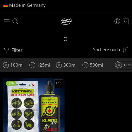
Made in Germany
Öl
Filter
Sortiere nach
100ml
125ml
300ml
500ml
Flite
-17%