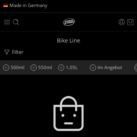
Made in Germany
Bike Line
Filter
500ml
550ml
1,05L
Im Angebot