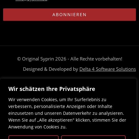
ABONNIEREN
© Original Syprin 2026 - Alle Rechte vorbehalten!
Designed & Developed by
Delta 4 Software Solutions
Brauchst du Hilfe? Unser Team ist nur eine Nachricht entfernt
Wir schätzen Ihre Privatsphäre
Deutsch
Magyar
(
Ungarisch
)
Wir verwenden Cookies, um Ihr Surferlebnis zu
verbessern, personalisierte Anzeigen oder Inhalte
einzusetzen und unseren Datenverkehr zu analysieren.
Wenn Sie auf „Alle akzeptieren" klicken, stimmen Sie der
Anwendung von Cookies zu.