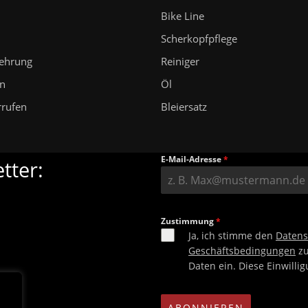
Bike Line
n
Scherkopfpflege
lehrung
Reiniger
en
Öl
rrufen
Bleiersatz
E-Mail-Adresse
*
tter:
Zustimmung
*
Ja, ich stimme den
Daten
Geschäftsbedingungen
zu
Daten ein. Diese Einwilli
ABONNIEREN