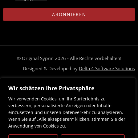
ABONNIEREN
© Original Syprin 2026 - Alle Rechte vorbehalten!
Designed & Developed by
Delta 4 Software Solutions
Brauchst du Hilfe? Unser Team ist nur eine Nachricht entfernt
Wir schätzen Ihre Privatsphäre
Deutsch
Magyar
(
Ungarisch
)
Wir verwenden Cookies, um Ihr Surferlebnis zu
verbessern, personalisierte Anzeigen oder Inhalte
einzusetzen und unseren Datenverkehr zu analysieren.
Wenn Sie auf „Alle akzeptieren" klicken, stimmen Sie der
Anwendung von Cookies zu.