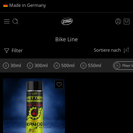
Made in Germany
Bike Line
Filter
Sortiere nach
30ml
300ml
500ml
550ml
Fliter