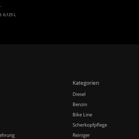
.
t: 0,125
L
Kategorien
Diesel
Benzin
Bike Line
n
Scherkopfpflege
lehrung
Reiniger