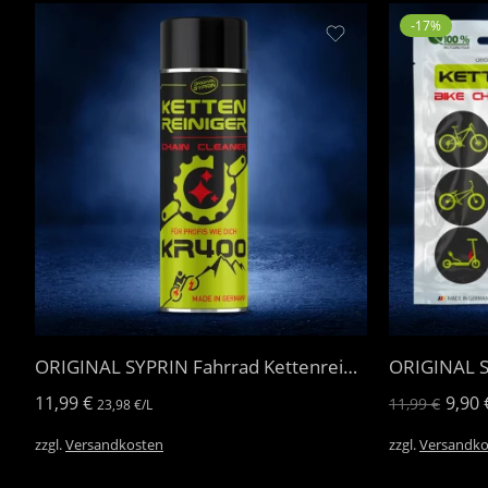
-17%
ORIGINAL SYPRIN Fahrrad Kettenreiniger
ORIGINAL S
11,99
€
9,90
11,99
€
23,98
€
/
L
zzgl.
Versandkosten
zzgl.
Versandko