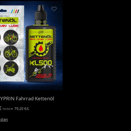
YPRIN Fahrrad Kettenöl
€
79,20
€
/
L
95,92
€
sten