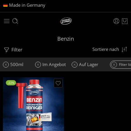
Made in Germany
Benzin
Filter
Sortiere nach
500ml
Im Angebot
Auf Lager
Fliter 
-22%