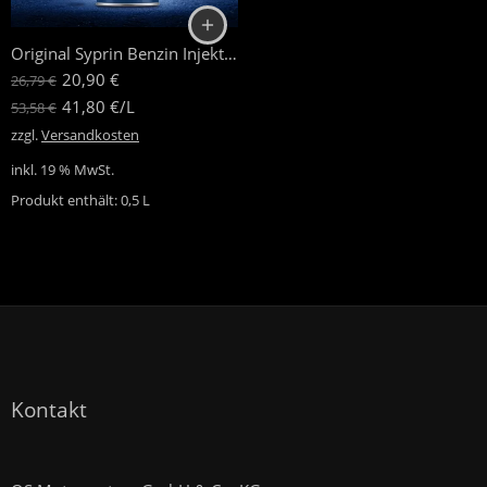
Original Syprin Benzin Injektor- und Motorsystemreiniger
20,90
€
26,79
€
41,80
€
/
L
53,58
€
zzgl.
Versandkosten
inkl. 19 % MwSt.
Produkt enthält: 0,5
L
Kontakt