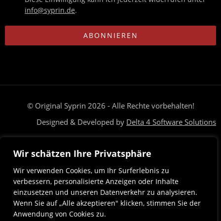
info@syprin.de
.
ABONNIEREN
© Original Syprin 2026 - Alle Rechte vorbehalten!
Designed & Developed by
Delta 4 Software Solutions
Brauchst du Hilfe? Unser Team ist nur eine Nachricht entfernt
Wir schätzen Ihre Privatsphäre
Deutsch
Magyar
(
Ungarisch
)
Wir verwenden Cookies, um Ihr Surferlebnis zu
verbessern, personalisierte Anzeigen oder Inhalte
einzusetzen und unseren Datenverkehr zu analysieren.
Wenn Sie auf „Alle akzeptieren" klicken, stimmen Sie der
Anwendung von Cookies zu.