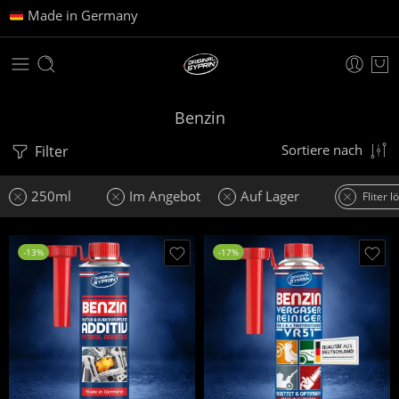
Made in Germany
Benzin
Filter
Sortiere nach
250ml
Im Angebot
Auf Lager
Fliter 
-13%
-17%