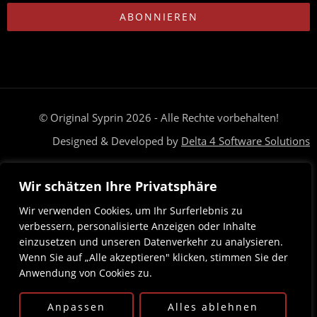
ABONNIEREN
© Original Syprin 2026 - Alle Rechte vorbehalten!
Designed & Developed by
Delta 4 Software Solutions
Brauchst du Hilfe? Unser Team ist nur eine Nachricht entfernt
Wir schätzen Ihre Privatsphäre
Deutsch
Magyar
(
Ungarisch
)
Wir verwenden Cookies, um Ihr Surferlebnis zu
verbessern, personalisierte Anzeigen oder Inhalte
einzusetzen und unseren Datenverkehr zu analysieren.
Wenn Sie auf „Alle akzeptieren" klicken, stimmen Sie der
Anwendung von Cookies zu.
Anpassen
Alles ablehnen