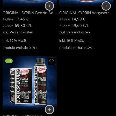
ORIGINAL SYPRIN Benzin Additiv
ORIGINAL SYPRIN Vergaserreiniger
17,45
€
14,90
€
19,99
€
17,89
€
69,80
€
/
L
59,60
€
/
L
79,96
€
71,56
€
zzgl.
Versandkosten
zzgl.
Versandkosten
inkl. 19 % MwSt.
inkl. 19 % MwSt.
Produkt enthält: 0,25
L
Produkt enthält: 0,25
L
-6%