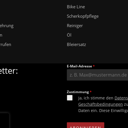
Bike Line
n
Scherkopfpflege
lehrung
Reiniger
en
Öl
rrufen
Bleiersatz
E-Mail-Adresse
*
tter:
Zustimmung
*
Ja, ich stimme den
Daten
Geschäftsbedingungen
zu
Daten ein. Diese Einwilli
ABONNIEREN